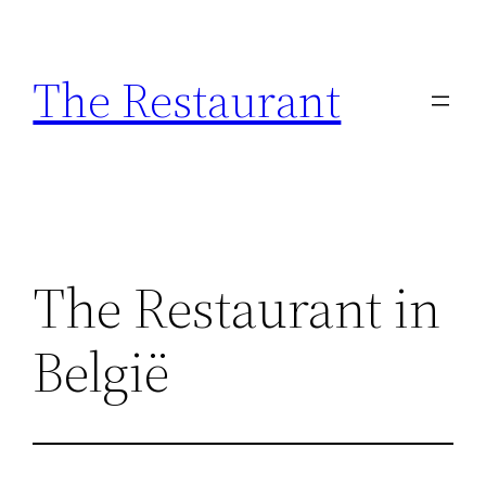
Ga
naar
The Restaurant
de
inhoud
The Restaurant in
België